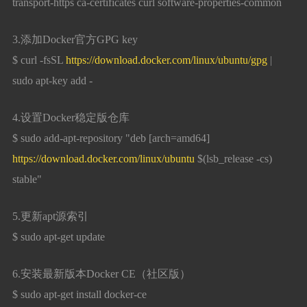
transport-https ca-certificates curl software-properties-common
3.添加Docker官方GPG key
$ curl -fsSL
https://download.docker.com/linux/ubuntu/gpg
|
sudo apt-key add -
4.设置Docker稳定版仓库
$ sudo add-apt-repository "deb [arch=amd64]
https://download.docker.com/linux/ubuntu
$(lsb_release -cs)
stable"
5.更新apt源索引
$ sudo apt-get update
6.安装最新版本Docker CE（社区版）
$ sudo apt-get install docker-ce