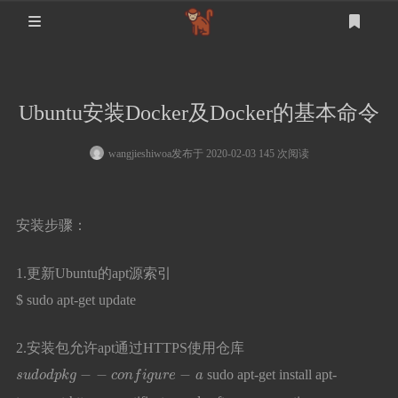
首页
Ubuntu安装Docker及Docker的基本命令
登录
注册
设计
wangjieshiwoa
发布于 2020-02-03 145 次阅读
软件测试
设计
安装步骤：
mysql
1.更新Ubuntu的apt源索引
生活
$ sudo apt-get update
其他
2.安装包允许apt通过HTTPS使用仓库
s
u
d
o
d
p
k
g
−
−
c
o
n
f
i
g
u
r
e
−
a
sudo apt-get install apt-