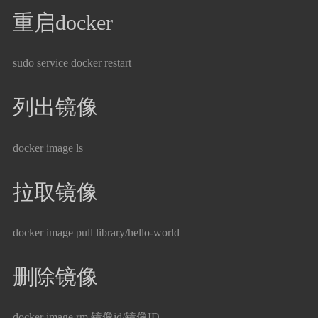
重启docker
sudo service docker restart
列出镜像
docker image ls
拉取镜像
docker image pull library/hello-world
删除镜像
docker image rm 镜像id/镜像ID