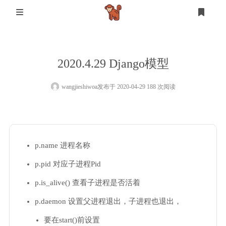
首页
2020.4.29 Django模型
登录
注册
设计
wangjieshiwoa
发布于 2020-04-29 188 次阅读
软件测试
设计
mysql
p.name 进程名称
生活
p.pid 对应子进程Pid
其他
p.is_alive() 查看子进程是否活着
p.daemon 设置父进程退出，子进程也退出，
要在start()前设置