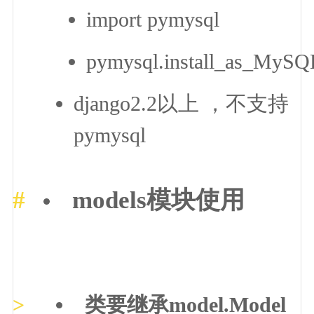
import pymysql
pymysql.install_as_MySQ
django2.2以上 ，不支持
pymysql
models模块使用
类要继承model.Model