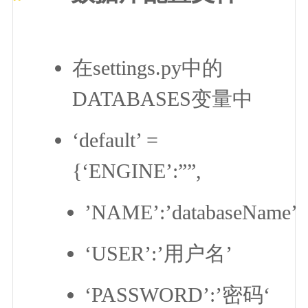
在settings.py中的
DATABASES变量中
‘default’ =
{‘ENGINE’:””,
’NAME’:’databaseName’
‘USER’:’用户名’
‘PASSWORD’:’密码‘