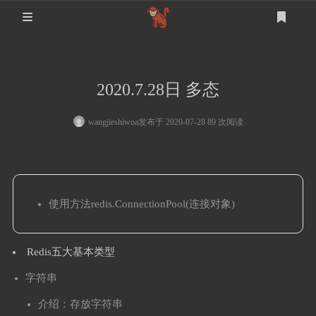
首页
2020.7.28日 多态
登录
注册
设计
wangjieshiwoa
发布于 2020-07-28 89 次阅读
软件测试
设计
mysql
使用方法redis.ConnectionPool(连接对象)
生活
其他
Redis五大基本类型
字符串
介绍：存放字符串