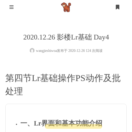
首页
2020.12.26 影楼Lr基础 Day4
登录
注册
设计
wangjieshiwoa
发布于 2020-12-26 124 次阅读
软件测试
设计
第四节Lr基础操作PS动作及批
mysql
处理
生活
其他
一、Lr界面和基本功能介绍